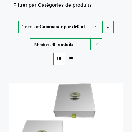
Contactez-nous
Mon compte
Trier par
Commande par défaut
Catégories de produits
Panier
Catégories de produits
Montrer
50 produits
DÉTAILS