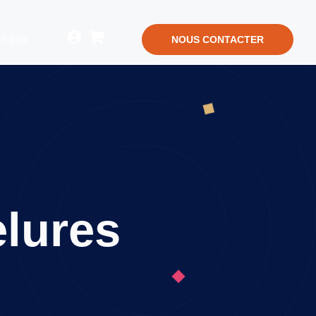
tique
NOUS CONTACTER
lures