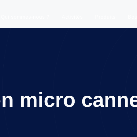
Qui sommes-nous ?
Activités
Produits
Bou
on micro canne