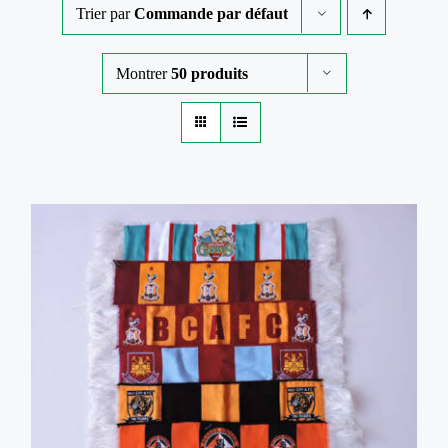
Contactez-nous
Trier par
Commande par défaut
Catégories de produits
Catégories de produits
Mon compte
Montrer
50 produits
Panier
DÉTAILS